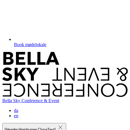
Book mødelokale
Bella Sky Conference & Event
da
en
[Header.Hamburger.CloseText]