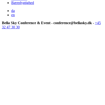
Bæredygtighed
da
en
Bella Sky Conference & Event - conference@bellasky.dk -
+45
32 47 30 30