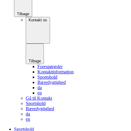
Tilbage
Kontakt os
Tilbage
Forespørgsler
Kontaktinformation
Sportshold
Bæredygtighed
da
en
Gå til Kontakt
Sportshold
Bæredygtighed
da
en
Sportshold