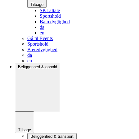
Tilbage
SKI-aftale
Sportshold
Bæredygtighed
da
en
Gå til Events
Sportshold
Bæredygtighed
da
en
Beliggenhed & ophold
Tilbage
Beliggenhed & transport