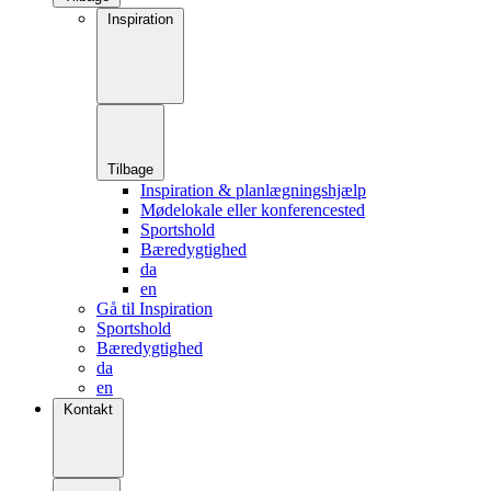
Inspiration
Tilbage
Inspiration & planlægningshjælp
Mødelokale eller konferencested
Sportshold
Bæredygtighed
da
en
Gå til Inspiration
Sportshold
Bæredygtighed
da
en
Kontakt