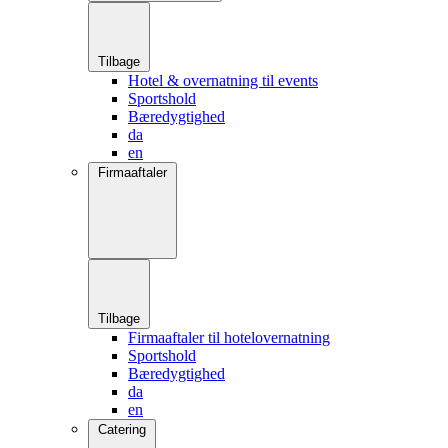
Tilbage
Hotel & overnatning til events
Sportshold
Bæredygtighed
da
en
Firmaaftaler
Tilbage
Firmaaftaler til hotelovernatning
Sportshold
Bæredygtighed
da
en
Catering