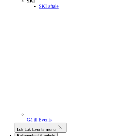
SKI
SKI-aftale
Gå til Events
Luk
Luk Events menu
Beliggenhed & ophold