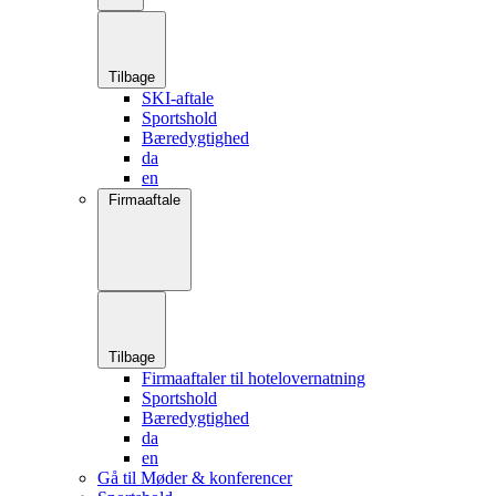
Tilbage
SKI-aftale
Sportshold
Bæredygtighed
da
en
Firmaaftale
Tilbage
Firmaaftaler til hotelovernatning
Sportshold
Bæredygtighed
da
en
Gå til Møder & konferencer