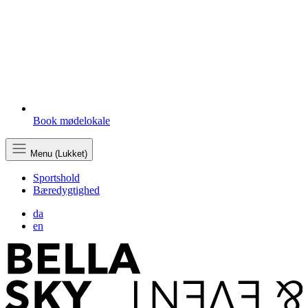
Book mødelokale
Menu (Lukket)
Sportshold
Bæredygtighed
da
en