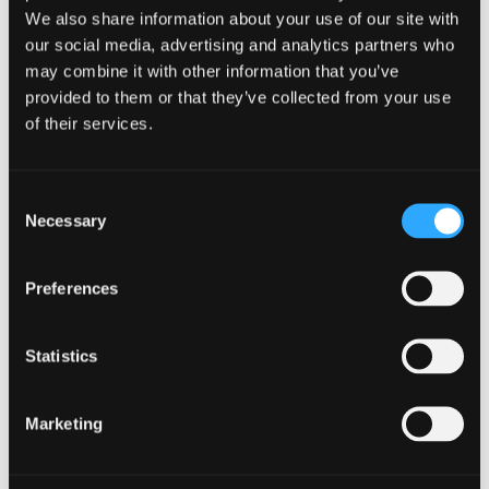
Gå til Møder & konferencer
We also share information about your use of our site with
Sportshold
our social media, advertising and analytics partners who
Bæredygtighed
da
may combine it with other information that you’ve
en
provided to them or that they’ve collected from your use
Events
of their services.
Consent
Necessary
Selection
Tilbage
Events
Preferences
Statistics
Tilbage
Firmaevents i København
Marketing
Corporate events i København
Selskaber & private events
Sportshold
Bæredygtighed