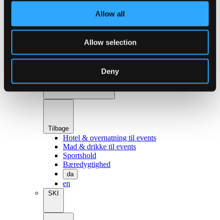
da
Allow all
en
Beliggenhed & ophold
Allow selection
Deny
Tilbage
Hotel & overnatning til events
Mad & drikke til events
Sportshold
Bæredygtighed
da
en
SKI