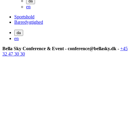
da
en
Sportshold
Bæredygtighed
da
en
Bella Sky Conference & Event - conference@bellasky.dk -
+45
32 47 30 30