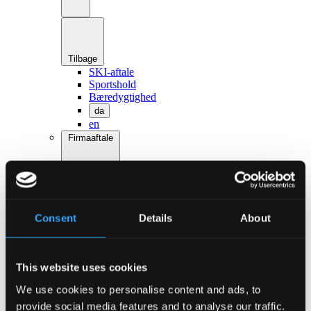
Tilbage
SKI-aftale
Sportshold
Bæredygtighed
da
en
Firmaaftale
Consent
Details
About
Tilbage
Firmaaftaler til hotelovernatning
Sportshold
This website uses cookies
Bæredygtighed
We use cookies to personalise content and ads, to
da
en
provide social media features and to analyse our traffic.