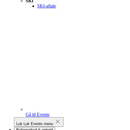
SKI
SKI-aftale
Gå til Events
Luk
Luk Events menu
Beliggenhed & ophold