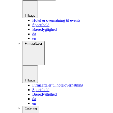
Tilbage
Hotel & overnatning til events
Sportshold
Bæredygtighed
da
en
Firmaaftaler
Tilbage
Firmaaftaler til hotelovernatning
Sportshold
Bæredygtighed
da
en
Catering