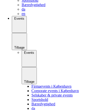
Sportshold
Bæredygtighed
da
en
Events
Tilbage
Events
Tilbage
Firmaevents i København
Corporate events i København
Selskaber & private events
Sportshold
Bæredygtighed
da