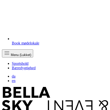
Book mødelokale
Menu (Lukket)
Sportshold
Bæredygtighed
da
en