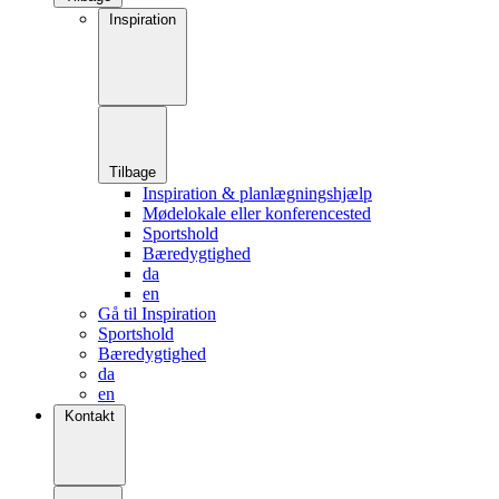
Inspiration
Tilbage
Inspiration & planlægningshjælp
Mødelokale eller konferencested
Sportshold
Bæredygtighed
da
en
Gå til Inspiration
Sportshold
Bæredygtighed
da
en
Kontakt