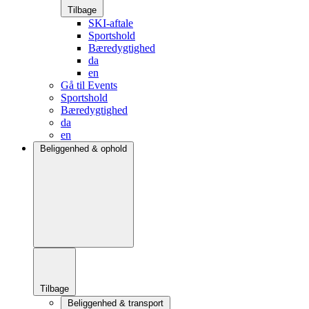
Tilbage
SKI-aftale
Sportshold
Bæredygtighed
da
en
Gå til Events
Sportshold
Bæredygtighed
da
en
Beliggenhed & ophold
Tilbage
Beliggenhed & transport