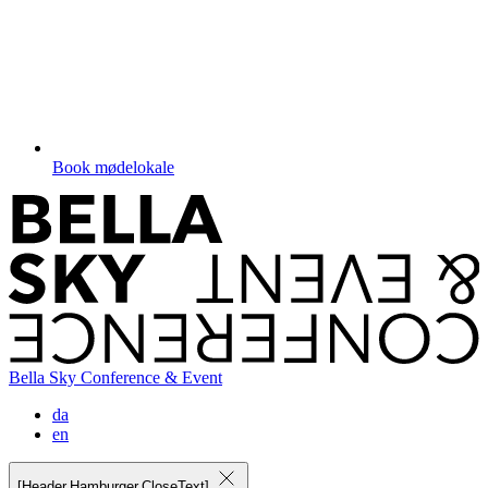
Book mødelokale
Bella Sky Conference & Event
da
en
[Header.Hamburger.CloseText]