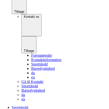
Tilbage
Kontakt os
Tilbage
Forespørgsler
Kontaktinformation
Sportshold
Bæredygtighed
da
en
Gå til Kontakt
Sportshold
Bæredygtighed
da
en
Sportshold