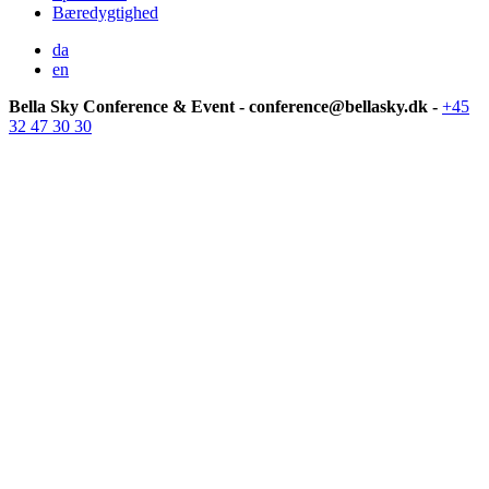
Bæredygtighed
da
en
Bella Sky Conference & Event - conference@bellasky.dk -
+45
32 47 30 30