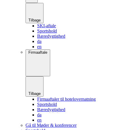
Tilbage
SKI-aftale
Sportshold
Bæredygtighed
da
en
Firmaaftale
Tilbage
Firmaaftaler til hotelovernatning
Sportshold
Bæredygtighed
da
en
Gå til Møder & konferencer