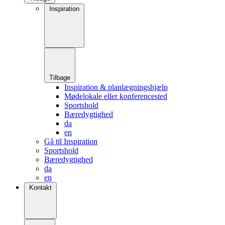
Inspiration
Tilbage
Inspiration & planlægningshjælp
Mødelokale eller konferencested
Sportshold
Bæredygtighed
da
en
Gå til Inspiration
Sportshold
Bæredygtighed
da
en
Kontakt