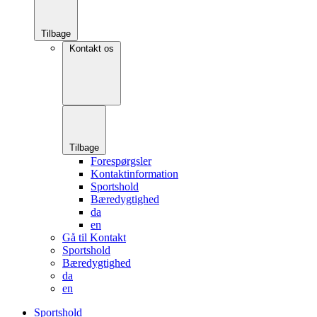
Tilbage
Kontakt os
Tilbage
Forespørgsler
Kontaktinformation
Sportshold
Bæredygtighed
da
en
Gå til Kontakt
Sportshold
Bæredygtighed
da
en
Sportshold