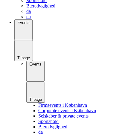
Sportshold
Bæredygtighed
da
en
Events
Tilbage
Events
Tilbage
Firmaevents i København
Corporate events i København
Selskaber & private events
Sportshold
Bæredygtighed
da