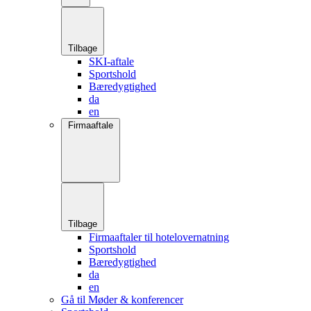
Tilbage
SKI-aftale
Sportshold
Bæredygtighed
da
en
Firmaaftale
Tilbage
Firmaaftaler til hotelovernatning
Sportshold
Bæredygtighed
da
en
Gå til Møder & konferencer