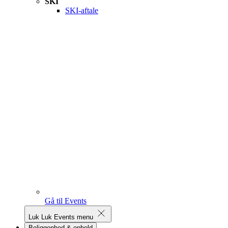
SKI
SKI-aftale
Gå til Events
Luk
Luk Events menu
Beliggenhed & ophold