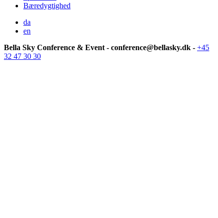
Bæredygtighed
da
en
Bella Sky Conference & Event - conference@bellasky.dk -
+45
32 47 30 30