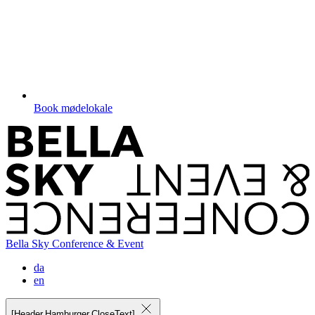
Book mødelokale
Bella Sky Conference & Event
da
en
[Header.Hamburger.CloseText]