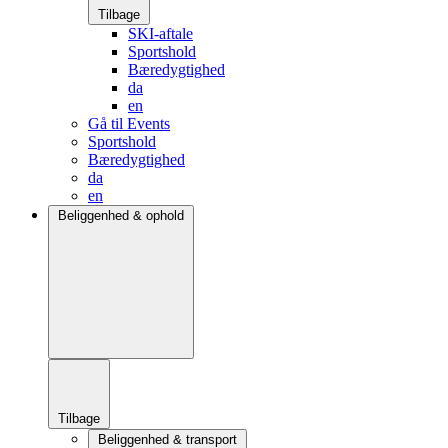
Tilbage
SKI-aftale
Sportshold
Bæredygtighed
da
en
Gå til Events
Sportshold
Bæredygtighed
da
en
Beliggenhed & ophold
Tilbage
Beliggenhed & transport