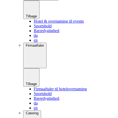
Tilbage
Hotel & overnatning til events
Sportshold
Bæredygtighed
da
en
Firmaaftaler
Tilbage
Firmaaftaler til hotelovernatning
Sportshold
Bæredygtighed
da
en
Catering