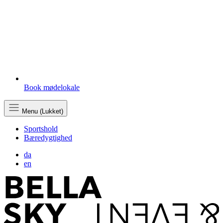
Book mødelokale
Menu (Lukket)
Sportshold
Bæredygtighed
da
en