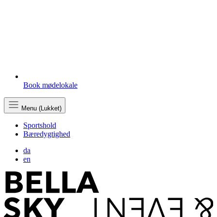
Book mødelokale
Menu (Lukket)
Sportshold
Bæredygtighed
da
en