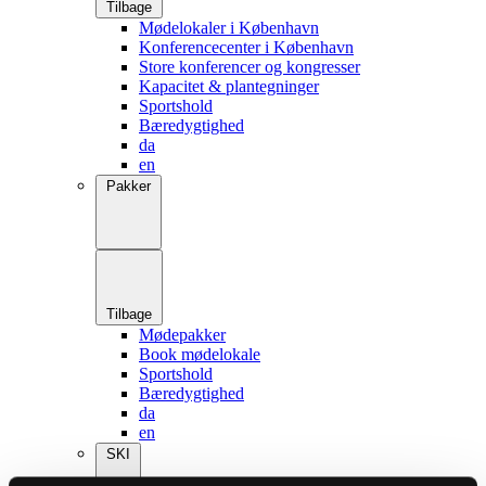
Tilbage
Mødelokaler i København
Konferencecenter i København
Store konferencer og kongresser
Kapacitet & plantegninger
Sportshold
Bæredygtighed
da
en
Pakker
Tilbage
Mødepakker
Book mødelokale
Sportshold
Bæredygtighed
da
en
SKI