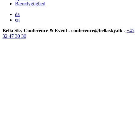
Bæredygtighed
da
en
Bella Sky Conference & Event - conference@bellasky.dk -
+45
32 47 30 30