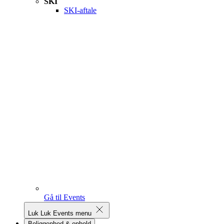
SKI
SKI-aftale
Gå til Events
Luk
Luk Events menu
Beliggenhed & ophold