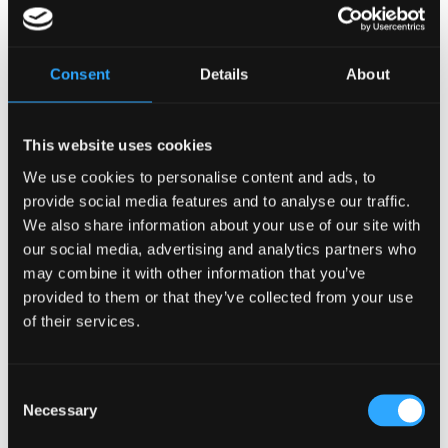
Tilbage
Consent
Details
About
SKI-aftale
Sportshold
Bæredygtighed
da
This website uses cookies
en
We use cookies to personalise content and ads, to
Firmaaftale
provide social media features and to analyse our traffic.
We also share information about your use of our site with
our social media, advertising and analytics partners who
may combine it with other information that you’ve
provided to them or that they’ve collected from your use
of their services.
Tilbage
Firmaaftaler til hotelovernatning
Sportshold
Bæredygtighed
Consent
da
Necessary
Selection
en
Gå til Møder & konferencer