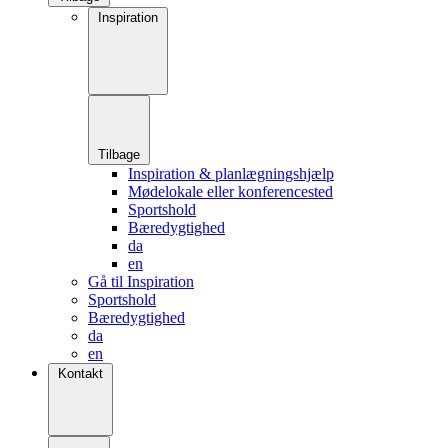
Inspiration
Tilbage
Inspiration & planlægningshjælp
Mødelokale eller konferencested
Sportshold
Bæredygtighed
da
en
Gå til Inspiration
Sportshold
Bæredygtighed
da
en
Kontakt