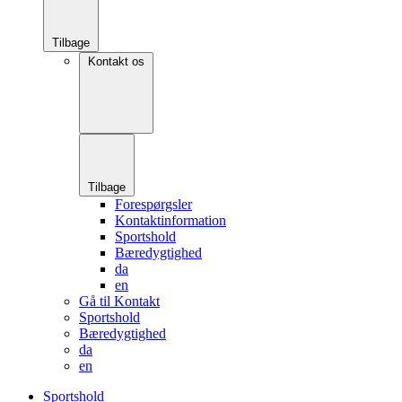
Tilbage
Kontakt os
Tilbage
Forespørgsler
Kontaktinformation
Sportshold
Bæredygtighed
da
en
Gå til Kontakt
Sportshold
Bæredygtighed
da
en
Sportshold