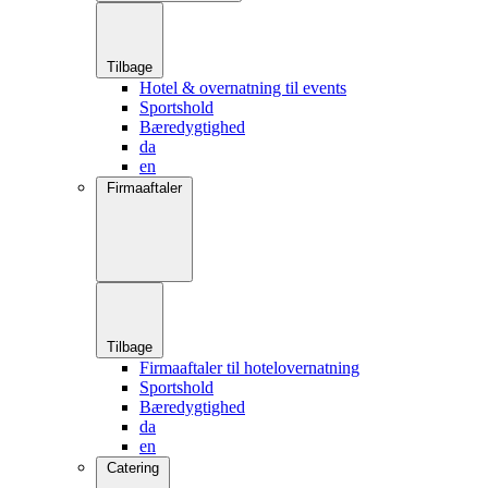
Tilbage
Hotel & overnatning til events
Sportshold
Bæredygtighed
da
en
Firmaaftaler
Tilbage
Firmaaftaler til hotelovernatning
Sportshold
Bæredygtighed
da
en
Catering