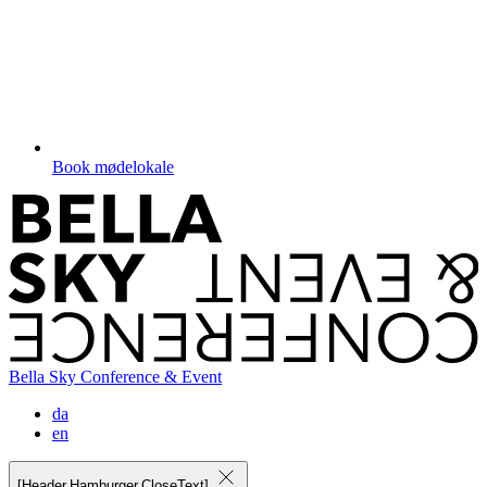
Book mødelokale
Bella Sky Conference & Event
da
en
[Header.Hamburger.CloseText]