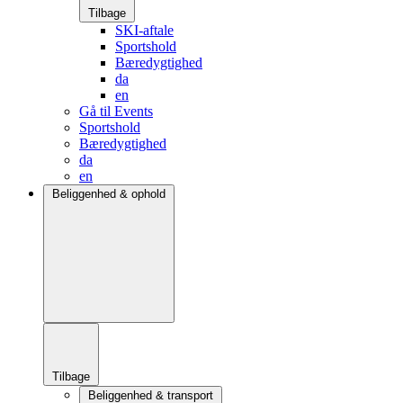
Tilbage
SKI-aftale
Sportshold
Bæredygtighed
da
en
Gå til Events
Sportshold
Bæredygtighed
da
en
Beliggenhed & ophold
Tilbage
Beliggenhed & transport