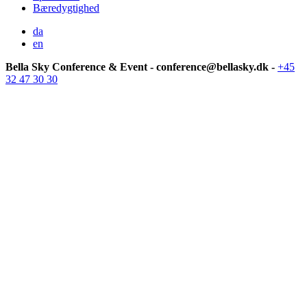
Bæredygtighed
da
en
Bella Sky Conference & Event - conference@bellasky.dk -
+45
32 47 30 30