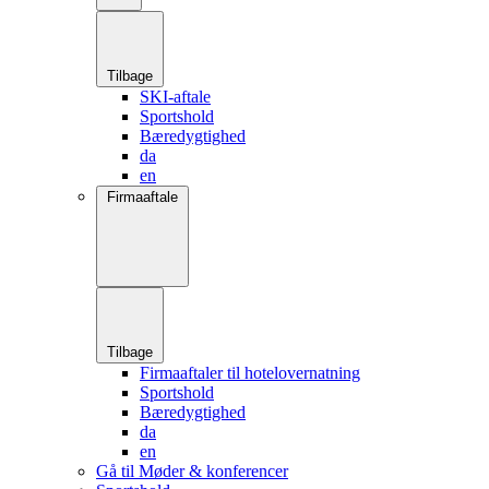
Tilbage
SKI-aftale
Sportshold
Bæredygtighed
da
en
Firmaaftale
Tilbage
Firmaaftaler til hotelovernatning
Sportshold
Bæredygtighed
da
en
Gå til Møder & konferencer