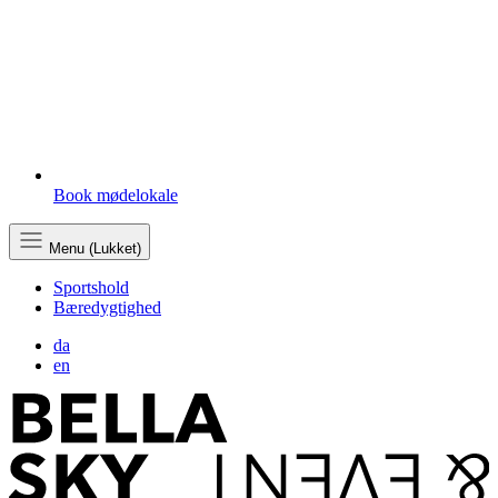
Book mødelokale
Menu (Lukket)
Sportshold
Bæredygtighed
da
en