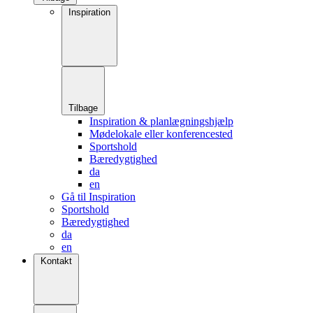
Inspiration
Tilbage
Inspiration & planlægningshjælp
Mødelokale eller konferencested
Sportshold
Bæredygtighed
da
en
Gå til Inspiration
Sportshold
Bæredygtighed
da
en
Kontakt