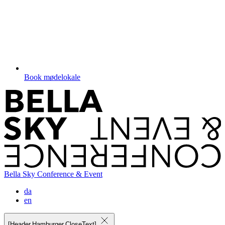
Book mødelokale
Bella Sky Conference & Event
da
en
[Header.Hamburger.CloseText]