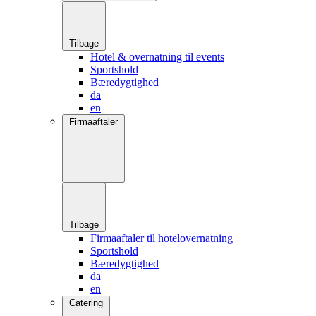
Tilbage
Hotel & overnatning til events
Sportshold
Bæredygtighed
da
en
Firmaaftaler
Tilbage
Firmaaftaler til hotelovernatning
Sportshold
Bæredygtighed
da
en
Catering