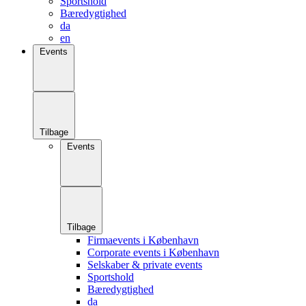
Sportshold
Bæredygtighed
da
en
Events
Tilbage
Events
Tilbage
Firmaevents i København
Corporate events i København
Selskaber & private events
Sportshold
Bæredygtighed
da