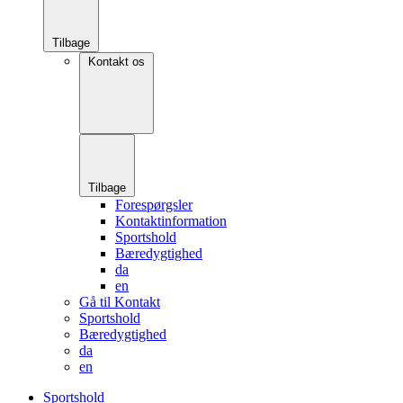
Tilbage
Kontakt os
Tilbage
Forespørgsler
Kontaktinformation
Sportshold
Bæredygtighed
da
en
Gå til Kontakt
Sportshold
Bæredygtighed
da
en
Sportshold