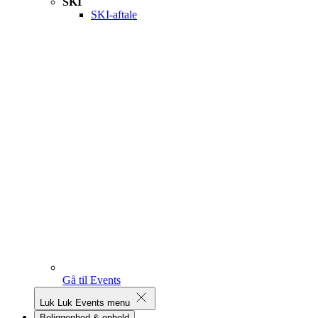
SKI
SKI-aftale
Gå til Events
Luk
Luk Events menu
Beliggenhed & ophold