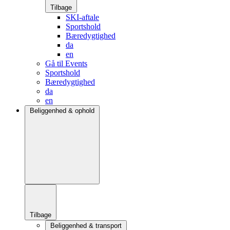
Tilbage
SKI-aftale
Sportshold
Bæredygtighed
da
en
Gå til Events
Sportshold
Bæredygtighed
da
en
Beliggenhed & ophold
Tilbage
Beliggenhed & transport